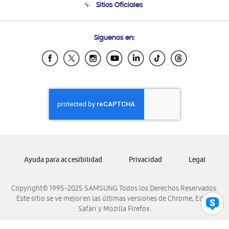
Sitios Oficiales
Condiciones de Compra
Soporte vía eMail
Preguntas Frecuentes
Samsung Costa Rica
Síguenos en:
Samsung Ecuador
Samsung El Salvador
Samsung Guatemala
Samsung Honduras
Samsung Nicaragua
Samsung Panamá
Samsung República Dominicana
Samsung Venezuela
Ayuda para accesibilidad
Privacidad
Legal
Copyright© 1995-2025 SAMSUNG Todos los Derechos Reservados.
Este sitio se ve mejor en las últimas versiones de Chrome, Edge,
Safari y Mozilla Firefox.