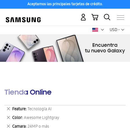
Aceptamos las principales tarjetas de crédito.
Mi carrito
Mon
USD -
dólar
estadounid
Tienda Online
Eliminar
Feature
Tecnología AI
este
Eliminar
Color
Awesome Lightgray
artículo
este
Eliminar
Camara
24MP o más
artículo