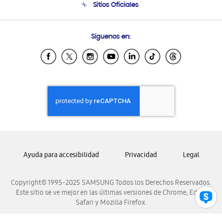
Sitios Oficiales
Condiciones de Compra
Soporte vía eMail
Preguntas Frecuentes
Samsung Costa Rica
Síguenos en:
Samsung Ecuador
Samsung El Salvador
Samsung Guatemala
Samsung Honduras
Samsung Nicaragua
Samsung Panamá
Samsung República Dominicana
Samsung Venezuela
Ayuda para accesibilidad
Privacidad
Legal
Copyright© 1995-2025 SAMSUNG Todos los Derechos Reservados.
Este sitio se ve mejor en las últimas versiones de Chrome, Edge,
Safari y Mozilla Firefox.