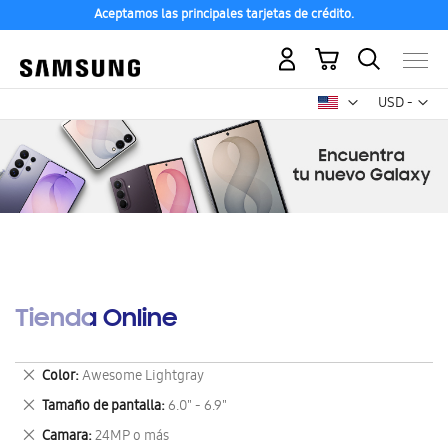
Aceptamos las principales tarjetas de crédito.
Mi carrito
Mon
USD -
dólar
estadounid
Tienda Online
Eliminar
Color
Awesome Lightgray
este
Eliminar
Tamaño de pantalla
6.0" - 6.9"
artículo
este
Eliminar
Camara
24MP o más
artículo