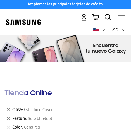
Aceptamos las principales tarjetas de crédito.
Mi carrito
Mon
USD -
dólar
estadounid
Tienda Online
Eliminar
Clase
Estucho o Cover
este
Eliminar
Feature
Solo bluetooth
artículo
este
Eliminar
Color
Coral red
artículo