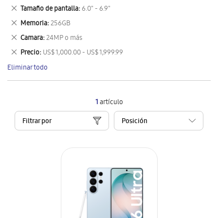
este
Eliminar
Tamaño de pantalla
6.0" - 6.9"
artículo
este
Eliminar
Memoria
256GB
artículo
este
Eliminar
Camara
24MP o más
artículo
este
Eliminar
Precio
US$ 1,000.00 - US$ 1,999.99
artículo
este
Eliminar todo
artículo
1
artículo
Filtrar por