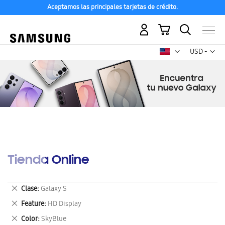
Aceptamos las principales tarjetas de crédito.
Mi carrito
Mon
USD -
dólar
estadounid
Tienda Online
Eliminar
Clase
Galaxy S
este
Eliminar
Feature
HD Display
artículo
este
Eliminar
Color
SkyBlue
artículo