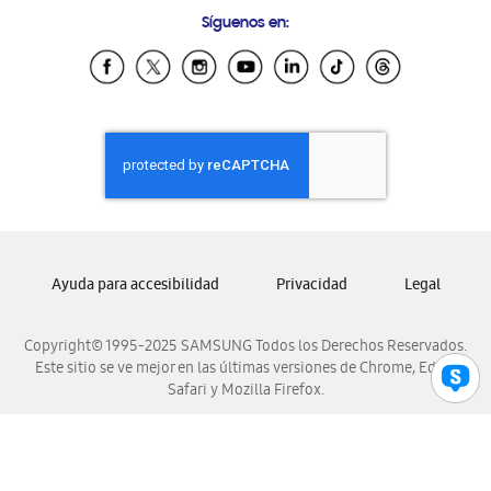
Preguntas Frecuentes
Samsung Costa Rica
Síguenos en:
Samsung Ecuador
Samsung El Salvador
Samsung Guatemala
Samsung Honduras
Samsung Nicaragua
Samsung Panamá
Samsung República Dominicana
Samsung Venezuela
Ayuda para accesibilidad
Privacidad
Legal
Copyright© 1995-2025 SAMSUNG Todos los Derechos Reservados.
Este sitio se ve mejor en las últimas versiones de Chrome, Edge,
Safari y Mozilla Firefox.