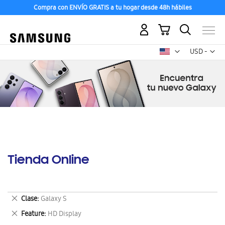
Compra con ENVÍO GRATIS a tu hogar desde 48h hábiles
Mi carrito
Mon
USD -
dólar
estadounid
Tienda Online
Eliminar
Clase
Galaxy S
este
Eliminar
Feature
HD Display
artículo
este