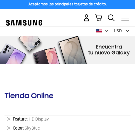
Aceptamos las principales tarjetas de crédito.
Mi carrito
Mon
USD -
dólar
estadounid
Tienda Online
Eliminar
Feature
HD Display
este
Eliminar
Color
SkyBlue
artículo
este