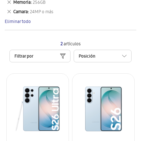
Eliminar
Memoria
256GB
artículo
este
Eliminar
Camara
24MP o más
artículo
este
Eliminar todo
artículo
2
artículos
Filtrar por