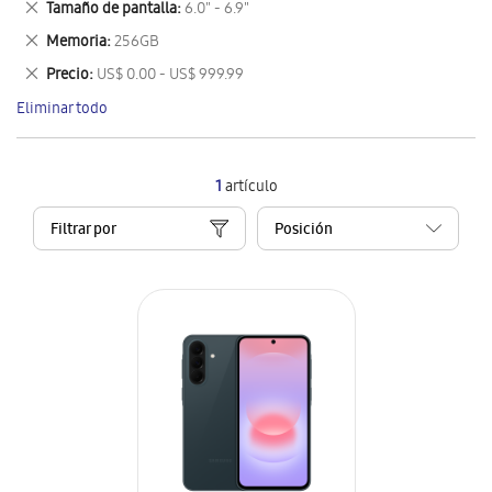
Eliminar
Tamaño de pantalla
6.0" - 6.9"
artículo
este
Eliminar
Memoria
256GB
artículo
este
Eliminar
Precio
US$ 0.00 - US$ 999.99
artículo
este
Eliminar todo
artículo
1
artículo
Filtrar por