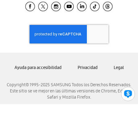
Samsung El Salvador
Samsung Guatemala
Samsung Honduras
Samsung Nicaragua
Samsung Panamá
Samsung República Dominicana
Samsung Venezuela
Ayuda para accesibilidad
Privacidad
Legal
Copyright© 1995-2025 SAMSUNG Todos los Derechos Reservados.
Este sitio se ve mejor en las últimas versiones de Chrome, Edge,
Safari y Mozilla Firefox.