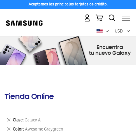
Aceptamos las principales tarjetas de crédito.
Mi carrito
Mon
USD -
dólar
estadounid
Tienda Online
Eliminar
Clase
Galaxy A
este
Eliminar
Color
Awesome Graygreen
artículo
este