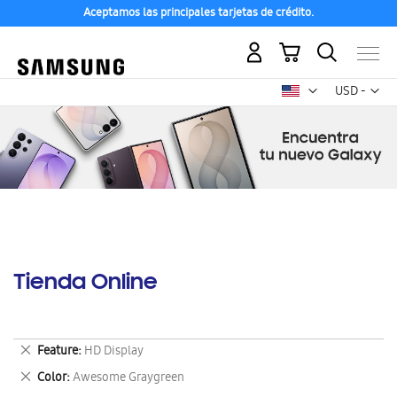
Aceptamos las principales tarjetas de crédito.
Mi carrito
Mon
USD -
dólar
estadounid
Tienda Online
Eliminar
Feature
HD Display
este
Eliminar
Color
Awesome Graygreen
artículo
este