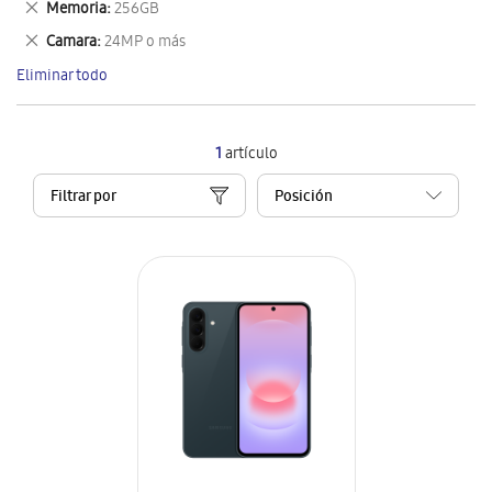
Eliminar
Memoria
256GB
artículo
este
Eliminar
Camara
24MP o más
artículo
este
Eliminar todo
artículo
1
artículo
Filtrar por