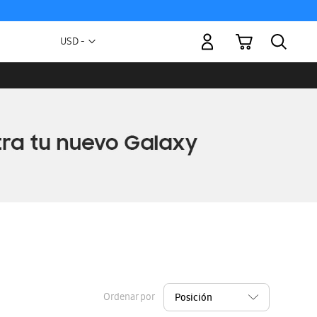
Mi carrito
Moneda
USD -
dólar
estadounidense
Ordenar por