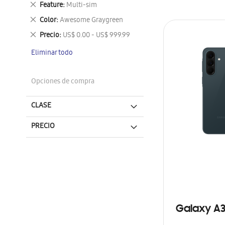
Eliminar
Feature
Multi-sim
este
Eliminar
Color
Awesome Graygreen
artículo
este
Eliminar
Precio
US$ 0.00 - US$ 999.99
artículo
este
Eliminar todo
artículo
Opciones de compra
CLASE
PRECIO
Galaxy A3