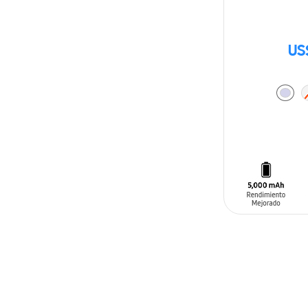
US
AÑADIR AL C