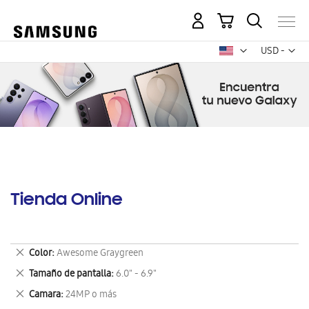
Mi carrito
Mon
USD -
dólar
estadounid
Tienda Online
Eliminar
Color
Awesome Graygreen
este
Eliminar
Tamaño de pantalla
6.0" - 6.9"
artículo
este
Eliminar
Camara
24MP o más
artículo
este