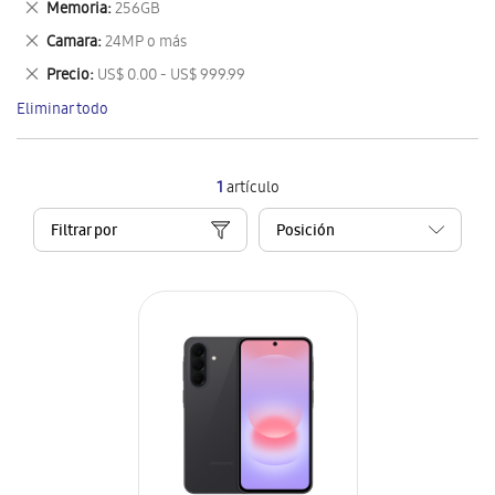
Eliminar
Memoria
256GB
artículo
este
Eliminar
Camara
24MP o más
artículo
este
Eliminar
Precio
US$ 0.00 - US$ 999.99
artículo
este
Eliminar todo
artículo
1
artículo
Filtrar por