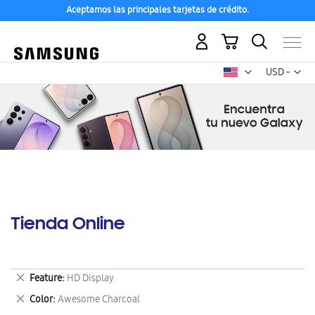
Aceptamos las principales tarjetas de crédito.
Mi carrito
Mon
USD -
dólar
estadounid
Tienda Online
Eliminar
Feature
HD Display
este
Eliminar
Color
Awesome Charcoal
artículo
este