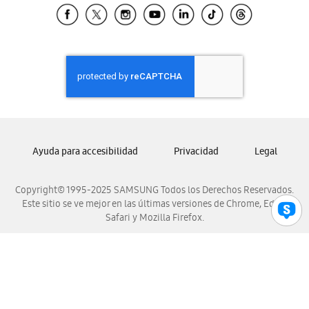
Samsung El Salvador
Samsung Guatemala
Samsung Honduras
Samsung Nicaragua
Samsung Panamá
Samsung República Dominicana
Samsung Venezuela
Ayuda para accesibilidad
Privacidad
Legal
Copyright© 1995-2025 SAMSUNG Todos los Derechos Reservados.
Este sitio se ve mejor en las últimas versiones de Chrome, Edge,
Safari y Mozilla Firefox.