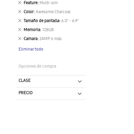
Eliminar
Feature
Multi-sim
este
Eliminar
Color
Awesome Charcoal
artículo
este
Eliminar
Tamaño de pantalla
6.0" - 6.9"
artículo
este
Eliminar
Memoria
128GB
artículo
este
Eliminar
Camara
24MP o más
artículo
este
Eliminar todo
artículo
Opciones de compra
CLASE
PRECIO