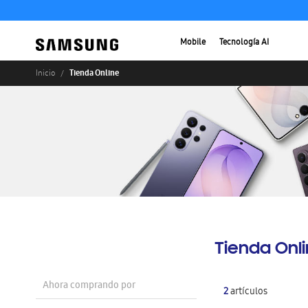
Mobile
Tecnología AI
Tienda Online
Inicio
Tienda Onl
Ahora comprando por
2
artículos