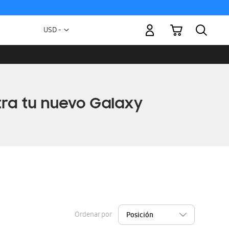
Mi carrito
Moneda
USD -
dólar
estadounidense
Ordenar por