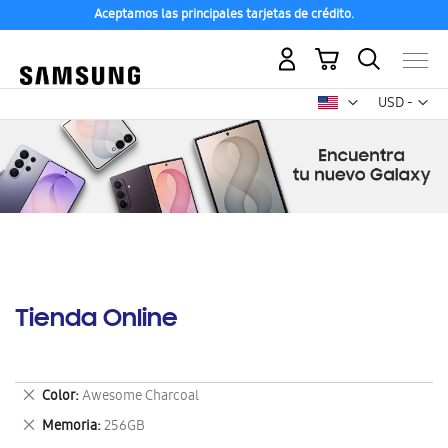
Aceptamos las principales tarjetas de crédito.
Mi carrito
Mon
USD -
dólar
estadounid
Tienda Online
Eliminar
Color
Awesome Charcoal
este
Eliminar
Memoria
256GB
artículo
este