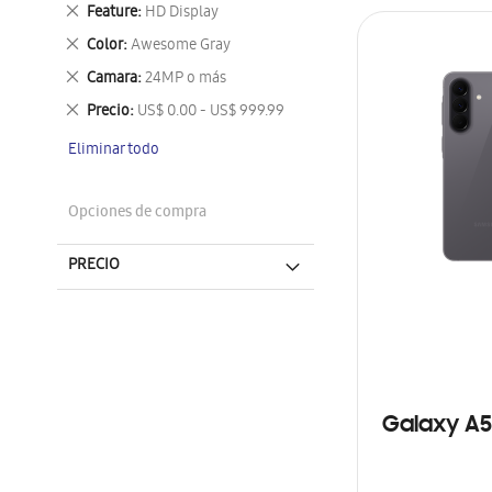
este
Eliminar
Feature
HD Display
artículo
este
Eliminar
Color
Awesome Gray
artículo
este
Eliminar
Camara
24MP o más
artículo
este
Eliminar
Precio
US$ 0.00 - US$ 999.99
artículo
este
Eliminar todo
artículo
Opciones de compra
PRECIO
Galaxy A5