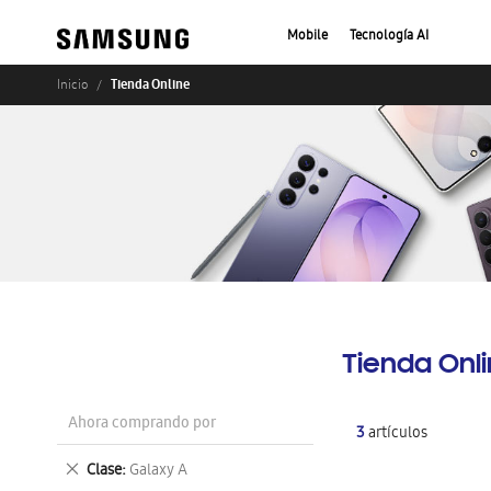
Mobile
Tecnología AI
Tienda Online
Inicio
Tienda Onl
Ahora comprando por
3
artículos
Eliminar
Clase
Galaxy A