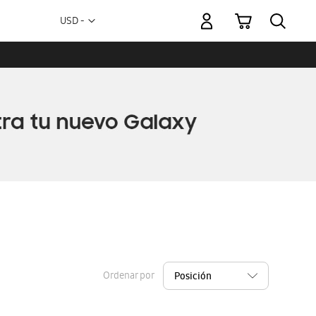
Mi carrito
Moneda
USD -
dólar
estadounidense
Ordenar por