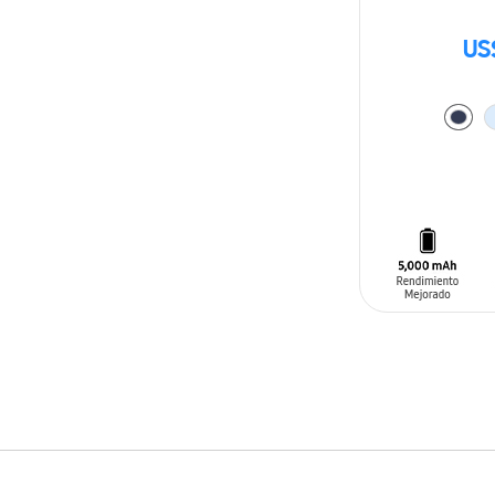
US
AÑADIR AL C