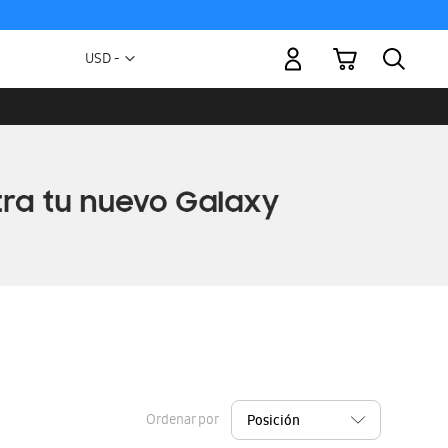
Mi carrito
Moneda
USD -
dólar
estadounidense
Ordenar por