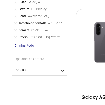
Eliminar
Clase
Galaxy A
este
Eliminar
Feature
HD Display
artículo
este
Eliminar
Color
Awesome Gray
artículo
este
Eliminar
Tamaño de pantalla
6.0" - 6.9"
artículo
este
Eliminar
Camara
24MP o más
artículo
este
Eliminar
Precio
US$ 0.00 - US$ 999.99
artículo
este
Eliminar todo
artículo
Opciones de compra
PRECIO
Galaxy A5