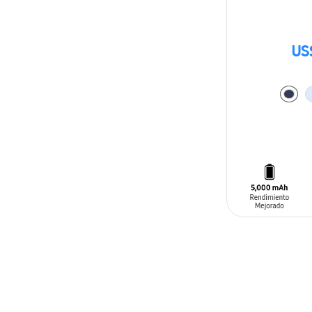
US
AÑADIR AL C