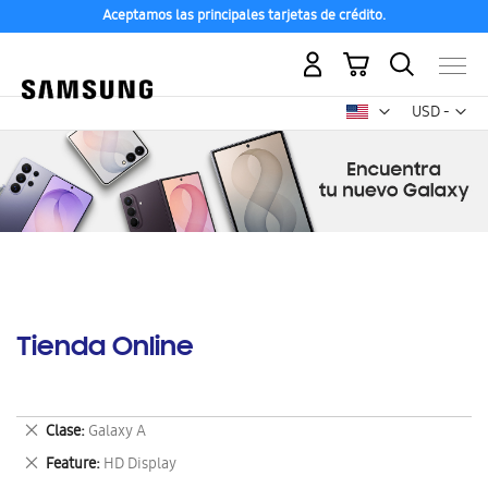
Aceptamos las principales tarjetas de crédito.
Mi carrito
Mon
USD -
dólar
estadounid
Tienda Online
Eliminar
Clase
Galaxy A
este
Eliminar
Feature
HD Display
artículo
este