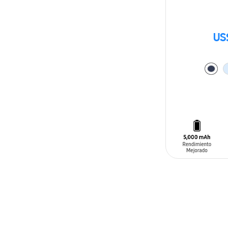
US
AÑADIR AL C