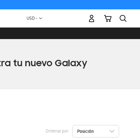
Mi carrito
Moneda
USD -
dólar
estadounidense
Ordenar por