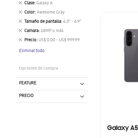
Eliminar
Clase
Galaxy A
este
Eliminar
Color
Awesome Gray
artículo
este
Eliminar
Tamaño de pantalla
6.0" - 6.9"
artículo
este
Eliminar
Camara
24MP o más
artículo
este
Eliminar
Precio
US$ 0.00 - US$ 999.99
artículo
este
Eliminar todo
artículo
Opciones de compra
FEATURE
PRECIO
Galaxy A5