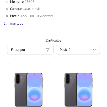
Eliminar
Memoria
256GB
artículo
este
Eliminar
Camara
24MP o más
artículo
este
Eliminar
Precio
US$ 0.00 - US$ 999.99
artículo
este
Eliminar todo
artículo
2
artículos
Filtrar por