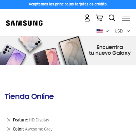
Aceptamos las principales tarjetas de crédito.
Mi carrito
Mon
USD -
dólar
estadounid
Tienda Online
Eliminar
Feature
HD Display
este
Eliminar
Color
Awesome Gray
artículo
este