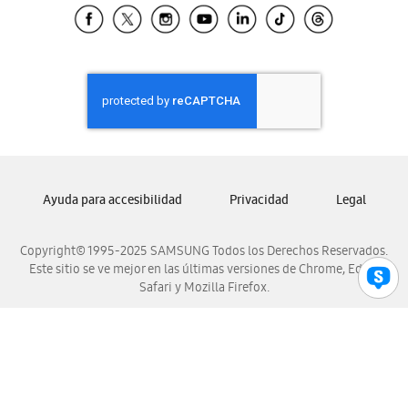
Samsung El Salvador
Samsung Guatemala
Samsung Honduras
Samsung Nicaragua
Samsung Panamá
Samsung República Dominicana
Samsung Venezuela
Ayuda para accesibilidad
Privacidad
Legal
Copyright© 1995-2025 SAMSUNG Todos los Derechos Reservados.
Este sitio se ve mejor en las últimas versiones de Chrome, Edge,
Safari y Mozilla Firefox.