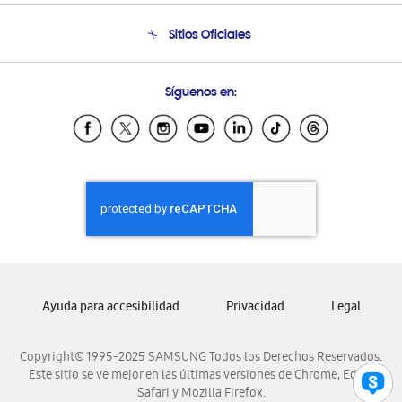
Seguimiento de tu pedido
Soporte telefónico
Sitios Oficiales
Condiciones de Compra
Soporte vía eMail
Preguntas Frecuentes
Samsung Costa Rica
Síguenos en:
Samsung Ecuador
Samsung El Salvador
Samsung Guatemala
Samsung Honduras
Samsung Nicaragua
Samsung Panamá
Samsung República Dominicana
Samsung Venezuela
Ayuda para accesibilidad
Privacidad
Legal
Copyright© 1995-2025 SAMSUNG Todos los Derechos Reservados.
Este sitio se ve mejor en las últimas versiones de Chrome, Edge,
Safari y Mozilla Firefox.