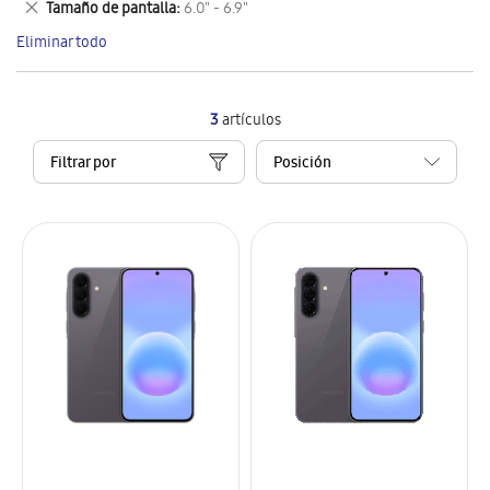
Eliminar
Tamaño de pantalla
6.0" - 6.9"
artículo
este
Eliminar todo
artículo
3
artículos
Filtrar por