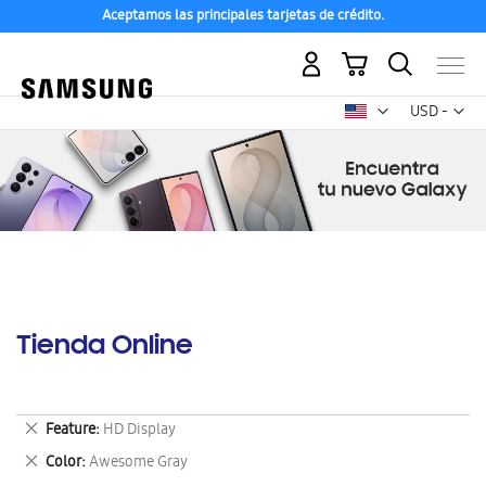
Aceptamos las principales tarjetas de crédito.
Mi carrito
Mon
USD -
dólar
estadounid
Tienda Online
Eliminar
Feature
HD Display
este
Eliminar
Color
Awesome Gray
artículo
este