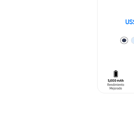
US
AÑADIR AL C