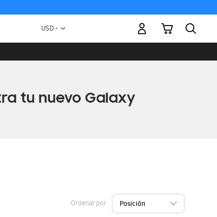
Mi carrito
Moneda
USD -
dólar
estadounidense
Ordenar por