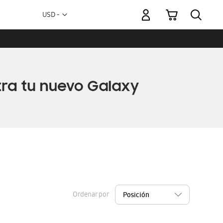
Mi carrito
Moneda
USD -
dólar
estadounidense
Ordenar por