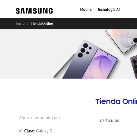
Mobile
Tecnología AI
Tienda Online
Inicio
Tienda Onl
Ahora comprando por
2
artículos
Eliminar
Clase
Galaxy S