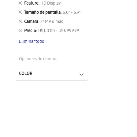
este
Eliminar
Feature
HD Display
artículo
este
Eliminar
Tamaño de pantalla
6.0" - 6.9"
artículo
este
Eliminar
Camara
24MP o más
artículo
este
Eliminar
Precio
US$ 0.00 - US$ 999.99
artículo
este
Eliminar todo
artículo
Opciones de compra
COLOR