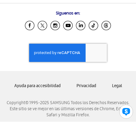
Preguntas Frecuentes
Samsung Costa Rica
Síguenos en:
Samsung Ecuador
Samsung El Salvador
Samsung Guatemala
Samsung Honduras
Samsung Nicaragua
Samsung Panamá
Samsung República Dominicana
Samsung Venezuela
Ayuda para accesibilidad
Privacidad
Legal
Copyright© 1995-2025 SAMSUNG Todos los Derechos Reservados.
Este sitio se ve mejor en las últimas versiones de Chrome, Edge,
Safari y Mozilla Firefox.