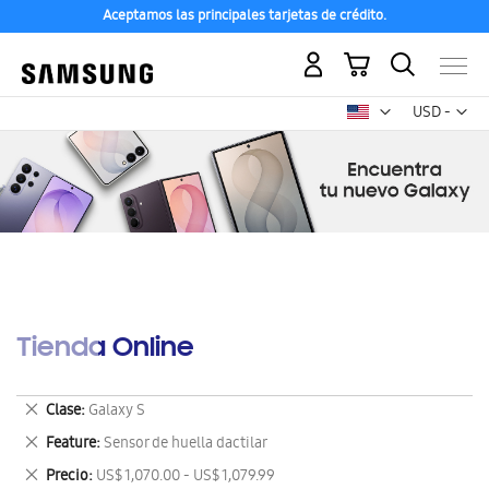
Aceptamos las principales tarjetas de crédito.
Mi carrito
Mon
USD -
dólar
estadounid
Tienda Online
Eliminar
Clase
Galaxy S
este
Eliminar
Feature
Sensor de huella dactilar
artículo
este
Eliminar
Precio
US$ 1,070.00 - US$ 1,079.99
artículo