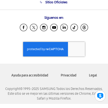
Sitios Oficiales
Condiciones de Compra
Soporte vía eMail
Preguntas Frecuentes
Samsung Costa Rica
Síguenos en:
Samsung Ecuador
Samsung El Salvador
Samsung Guatemala
Samsung Honduras
Samsung Nicaragua
Samsung Panamá
Samsung República Dominicana
Samsung Venezuela
Ayuda para accesibilidad
Privacidad
Legal
Copyright© 1995-2025 SAMSUNG Todos los Derechos Reservados.
Este sitio se ve mejor en las últimas versiones de Chrome, Edge,
Safari y Mozilla Firefox.