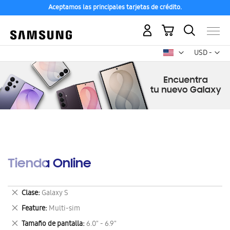
Aceptamos las principales tarjetas de crédito.
Mi carrito
Mon
USD -
dólar
estadounid
Tienda Online
Eliminar
Clase
Galaxy S
este
Eliminar
Feature
Multi-sim
artículo
este
Eliminar
Tamaño de pantalla
6.0" - 6.9"
artículo