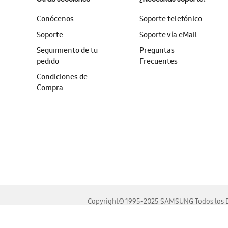
Conócenos
Soporte telefónico
Soporte
Soporte vía eMail
Seguimiento de tu
Preguntas
pedido
Frecuentes
Condiciones de
Compra
Copyright© 1995-2025 SAMSUNG Todos los D
Este sitio se ve mejor en las últimas versiones de Chrome