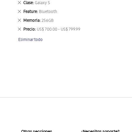
Eliminar
Clase
Galaxy S
este
Eliminar
Feature
Bluetooth
artículo
este
Eliminar
Memoria
256GB
artículo
este
Eliminar
Precio
US$ 700.00 - US$ 799.99
artículo
este
Eliminar todo
artículo
Otras secciones
¿Necesitas soporte?