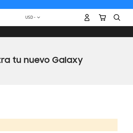
Mi carrito
Moneda
USD -
dólar
estadounidense