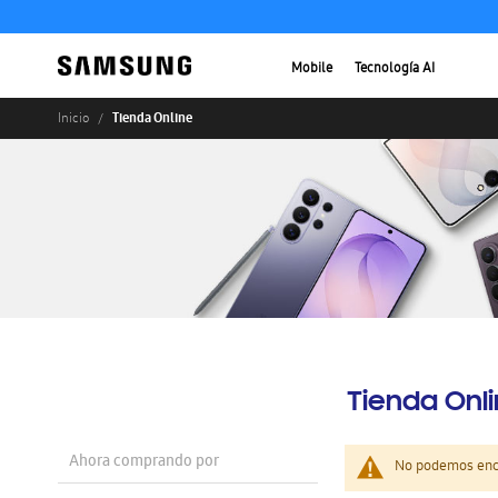
Mobile
Tecnología AI
Tienda Online
Inicio
Tienda Onl
Ahora comprando por
No podemos enco