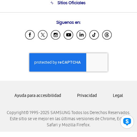
Sitios Oficiales
Condiciones de Compra
Soporte vía eMail
Preguntas Frecuentes
Samsung Costa Rica
Síguenos en:
Samsung Ecuador
Samsung El Salvador
Samsung Guatemala
Samsung Honduras
Samsung Nicaragua
Samsung Panamá
Samsung República Dominicana
Samsung Venezuela
Ayuda para accesibilidad
Privacidad
Legal
Copyright© 1995-2025 SAMSUNG Todos los Derechos Reservados.
Este sitio se ve mejor en las últimas versiones de Chrome, Edge,
Safari y Mozilla Firefox.