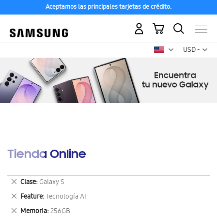
Aceptamos las principales tarjetas de crédito.
Mi carrito
Mon
USD -
dólar
estadounid
Tienda Online
Eliminar
Clase
Galaxy S
este
Eliminar
Feature
Tecnología AI
artículo
este
Eliminar
Memoria
256GB
artículo