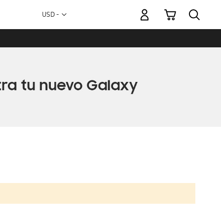
Mi carrito
Moneda
USD -
dólar
estadounidense