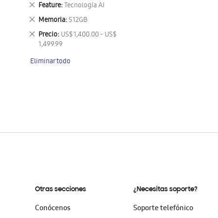
este
Eliminar
Feature
Tecnología AI
artículo
este
Eliminar
Memoria
512GB
artículo
este
Eliminar
Precio
US$ 1,400.00 - US$
artículo
este
1,499.99
artículo
Eliminar todo
Otras secciones
¿Necesitas soporte?
Conócenos
Soporte telefónico