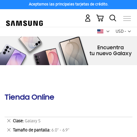
Aceptamos las principales tarjetas de crédito.
Mi carrito
Mon
USD -
dólar
estadounid
Tienda Online
Eliminar
Clase
Galaxy S
este
Eliminar
Tamaño de pantalla
6.0" - 6.9"
artículo
este