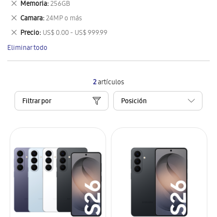
Eliminar
Memoria
256GB
artículo
este
Eliminar
Camara
24MP o más
artículo
este
Eliminar
Precio
US$ 0.00 - US$ 999.99
artículo
este
Eliminar todo
artículo
2
artículos
Filtrar por