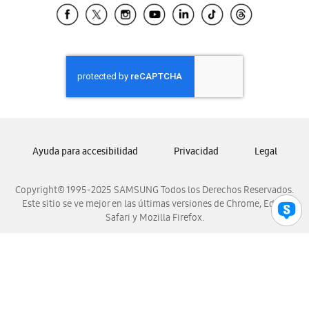
Samsung El Salvador
Samsung Guatemala
Samsung Honduras
Samsung Nicaragua
Samsung Panamá
Samsung República Dominicana
Samsung Venezuela
Ayuda para accesibilidad
Privacidad
Legal
Copyright© 1995-2025 SAMSUNG Todos los Derechos Reservados.
Este sitio se ve mejor en las últimas versiones de Chrome, Edge,
Safari y Mozilla Firefox.