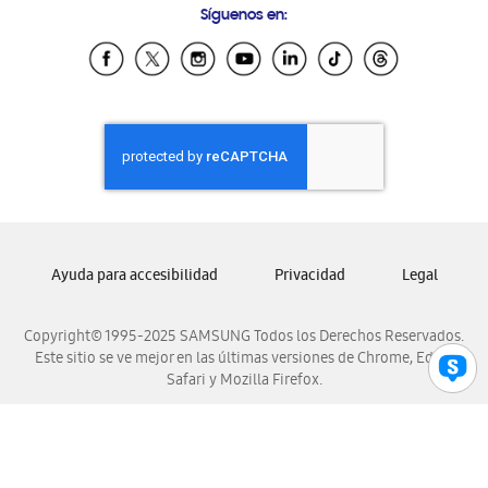
Síguenos en:
Samsung Ecuador
Samsung El Salvador
Samsung Guatemala
Samsung Honduras
Samsung Nicaragua
Samsung Panamá
Samsung República Dominicana
Samsung Venezuela
Ayuda para accesibilidad
Privacidad
Legal
Copyright© 1995-2025 SAMSUNG Todos los Derechos Reservados.
Este sitio se ve mejor en las últimas versiones de Chrome, Edge,
Safari y Mozilla Firefox.