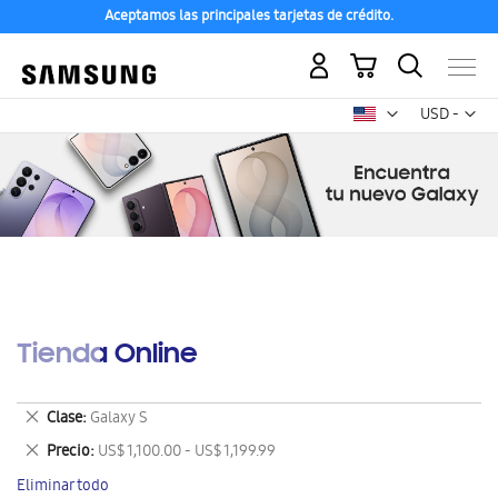
Aceptamos las principales tarjetas de crédito.
Mi carrito
Mon
USD -
dólar
estadounid
Tienda Online
Eliminar
Clase
Galaxy S
este
Eliminar
Precio
US$ 1,100.00 - US$ 1,199.99
artículo
este
Eliminar todo
artículo