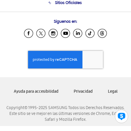
Sitios Oficiales
Condiciones de Compra
Soporte vía eMail
Preguntas Frecuentes
Samsung Costa Rica
Síguenos en:
Samsung Ecuador
Samsung El Salvador
Samsung Guatemala
Samsung Honduras
Samsung Nicaragua
Samsung Panamá
Samsung República Dominicana
Samsung Venezuela
Ayuda para accesibilidad
Privacidad
Legal
Copyright© 1995-2025 SAMSUNG Todos los Derechos Reservados.
Este sitio se ve mejor en las últimas versiones de Chrome, Edge,
Safari y Mozilla Firefox.