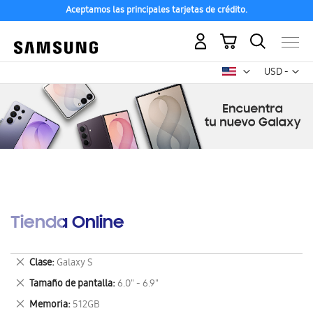
Aceptamos las principales tarjetas de crédito.
Mi carrito
Mon
USD -
dólar
estadounid
Tienda Online
Eliminar
Clase
Galaxy S
este
Eliminar
Tamaño de pantalla
6.0" - 6.9"
artículo
este
Eliminar
Memoria
512GB
artículo