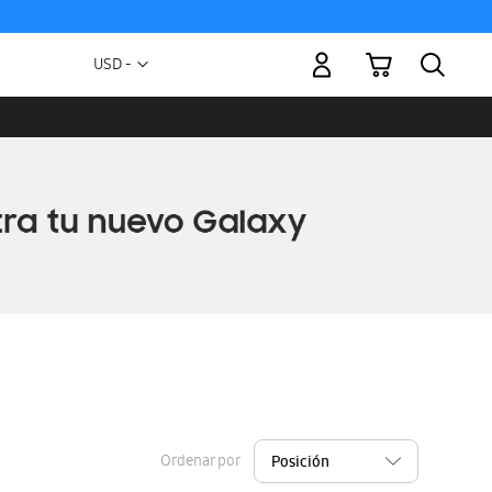
Mi carrito
Moneda
USD -
dólar
estadounidense
Ordenar por