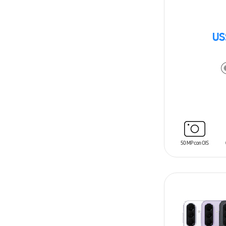
US
AÑADIR AL C