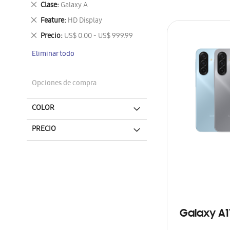
Eliminar
Clase
Galaxy A
este
Eliminar
Feature
HD Display
artículo
este
Eliminar
Precio
US$ 0.00 - US$ 999.99
artículo
este
Eliminar todo
artículo
Opciones de compra
COLOR
PRECIO
Galaxy A1