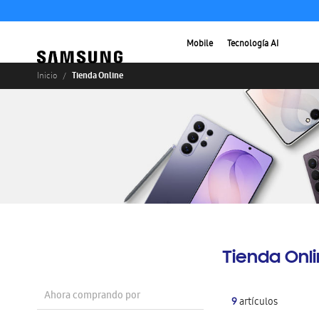
Mobile
Tecnología AI
Tienda Online
Inicio
Tienda Onl
Ahora comprando por
9
artículos