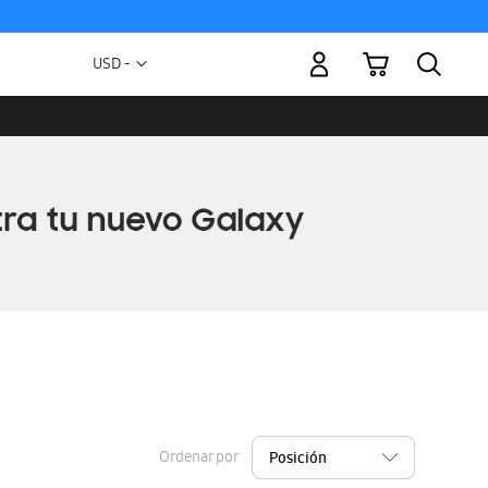
Mi carrito
Moneda
USD -
dólar
estadounidense
Ordenar por