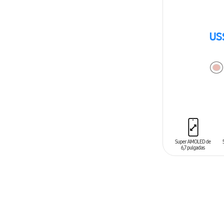
US
AÑADIR AL C