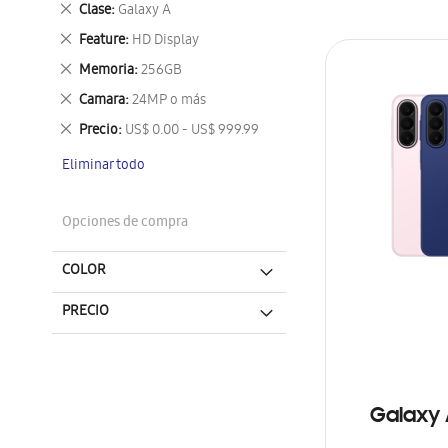
Eliminar
Clase
Galaxy A
este
Eliminar
Feature
HD Display
artículo
este
Eliminar
Memoria
256GB
artículo
este
Eliminar
Camara
24MP o más
artículo
este
Eliminar
Precio
US$ 0.00 - US$ 999.99
artículo
este
Eliminar todo
artículo
Opciones de compra
COLOR
PRECIO
Galaxy 