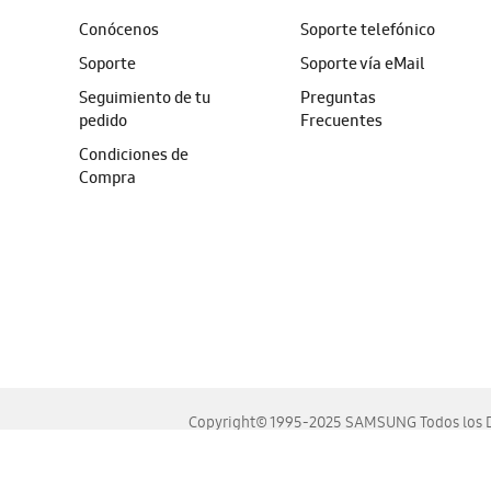
Conócenos
Soporte telefónico
Soporte
Soporte vía eMail
Seguimiento de tu
Preguntas
pedido
Frecuentes
Condiciones de
Compra
Copyright© 1995-2025 SAMSUNG Todos los D
Este sitio se ve mejor en las últimas versiones de Chrome