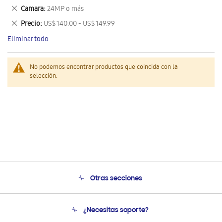
este
Eliminar
Camara
24MP o más
artículo
este
Eliminar
Precio
US$ 140.00 - US$ 149.99
artículo
este
Eliminar todo
artículo
No podemos encontrar productos que coincida con la
selección.
Otras secciones
Conócenos
¿Necesitas soporte?
Soporte