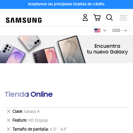
Aceptamos las principales tarjetas de crédito.
Mi carrito
Mon
USD -
dólar
estadounid
Tienda Online
Eliminar
Clase
Galaxy A
este
Eliminar
Feature
HD Display
artículo
este
Eliminar
Tamaño de pantalla
6.0" - 6.9"
artículo