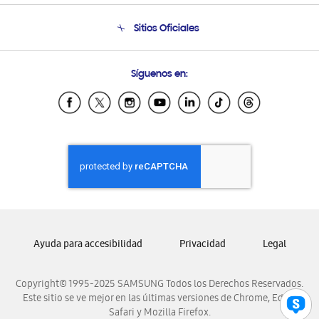
Seguimiento de tu pedido
Soporte telefónico
Sitios Oficiales
Condiciones de Compra
Soporte vía eMail
Preguntas Frecuentes
Samsung Costa Rica
Síguenos en:
Samsung Ecuador
Samsung El Salvador
Samsung Guatemala
Samsung Honduras
Samsung Nicaragua
Samsung Panamá
Samsung República Dominicana
Samsung Venezuela
Ayuda para accesibilidad
Privacidad
Legal
Copyright© 1995-2025 SAMSUNG Todos los Derechos Reservados.
Este sitio se ve mejor en las últimas versiones de Chrome, Edge,
Safari y Mozilla Firefox.