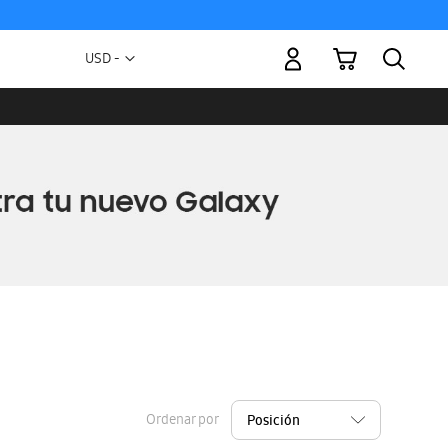
Mi carrito
Moneda
USD -
dólar
estadounidense
Ordenar por