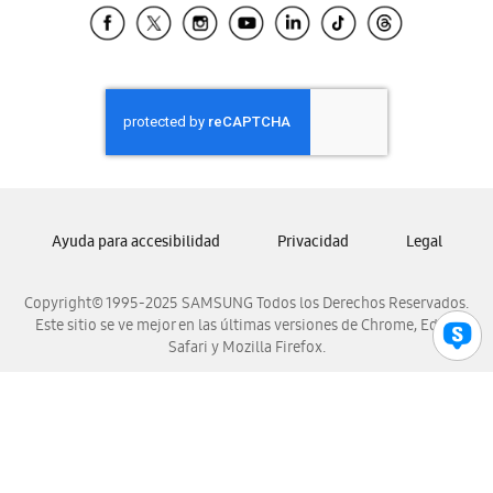
Samsung El Salvador
Samsung Guatemala
Samsung Honduras
Samsung Nicaragua
Samsung Panamá
Samsung República Dominicana
Samsung Venezuela
Ayuda para accesibilidad
Privacidad
Legal
Copyright© 1995-2025 SAMSUNG Todos los Derechos Reservados.
Este sitio se ve mejor en las últimas versiones de Chrome, Edge,
Safari y Mozilla Firefox.