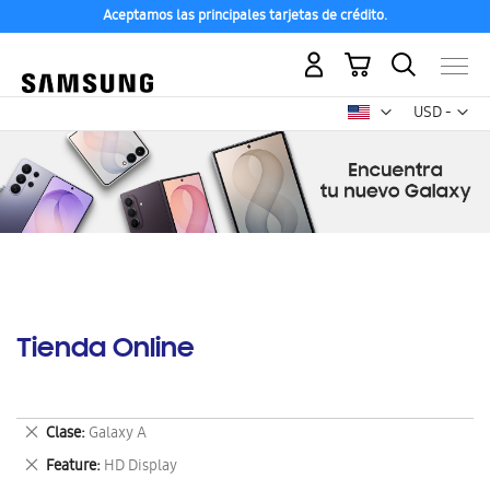
Aceptamos las principales tarjetas de crédito.
Mi carrito
Mon
USD -
dólar
estadounid
Tienda Online
Eliminar
Clase
Galaxy A
este
Eliminar
Feature
HD Display
artículo
este