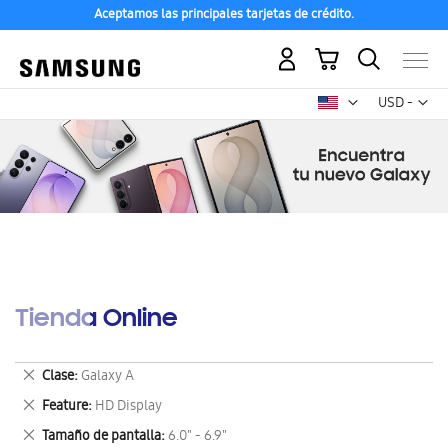
Aceptamos las principales tarjetas de crédito.
Mi carrito
Mon
USD -
dólar
estadounid
Tienda Online
Eliminar
Clase
Galaxy A
este
Eliminar
Feature
HD Display
artículo
este
Eliminar
Tamaño de pantalla
6.0" - 6.9"
artículo