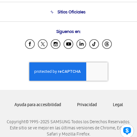
Seguimiento de tu pedido
Soporte telefónico
Sitios Oficiales
Condiciones de Compra
Soporte vía eMail
Preguntas Frecuentes
Samsung Costa Rica
Síguenos en:
Samsung Ecuador
Samsung El Salvador
Samsung Guatemala
Samsung Honduras
Samsung Nicaragua
Samsung Panamá
Samsung República Dominicana
Samsung Venezuela
Ayuda para accesibilidad
Privacidad
Legal
Copyright© 1995-2025 SAMSUNG Todos los Derechos Reservados.
Este sitio se ve mejor en las últimas versiones de Chrome, Edge,
Safari y Mozilla Firefox.