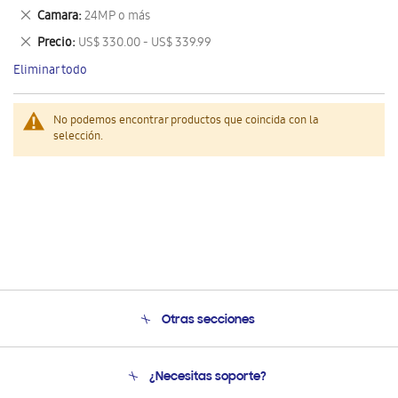
este
Eliminar
Camara
24MP o más
artículo
este
Eliminar
Precio
US$ 330.00 - US$ 339.99
artículo
este
Eliminar todo
artículo
No podemos encontrar productos que coincida con la
selección.
Otras secciones
Conócenos
¿Necesitas soporte?
Soporte