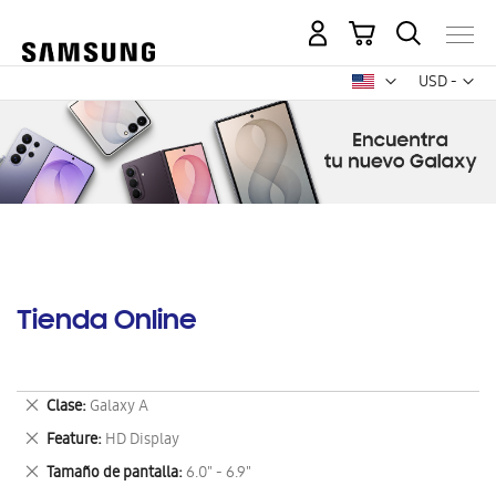
Mi carrito
Mon
USD -
dólar
estadounid
Tienda Online
Eliminar
Clase
Galaxy A
este
Eliminar
Feature
HD Display
artículo
este
Eliminar
Tamaño de pantalla
6.0" - 6.9"
artículo
este