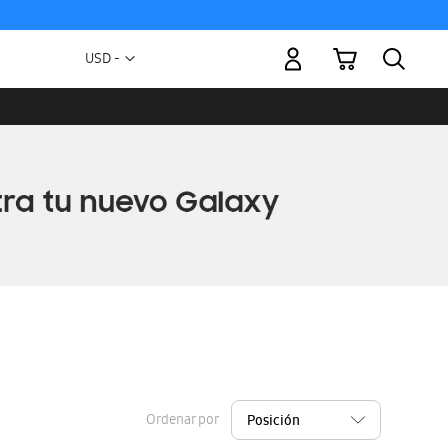
Mi carrito
Moneda
USD -
dólar
estadounidense
Ordenar por