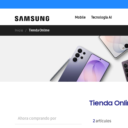
Mobile
Tecnología AI
Tienda Online
Inicio
Tienda Onl
Ahora comprando por
2
artículos