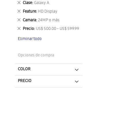
Eliminar
Clase
Galaxy A
este
Eliminar
Feature
HD Display
artículo
este
Eliminar
Camara
24MP o más
artículo
este
Eliminar
Precio
US$ 500.00 - US$ 599.99
artículo
este
Eliminar todo
artículo
Opciones de compra
COLOR
PRECIO