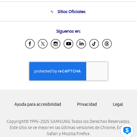
Seguimiento de tu pedido
Soporte telefónico
Sitios Oficiales
Condiciones de Compra
Soporte vía eMail
Preguntas Frecuentes
Samsung Costa Rica
Síguenos en:
Samsung Ecuador
Samsung El Salvador
Samsung Guatemala
Samsung Honduras
Samsung Nicaragua
Samsung Panamá
Samsung República Dominicana
Samsung Venezuela
Ayuda para accesibilidad
Privacidad
Legal
Copyright© 1995-2025 SAMSUNG Todos los Derechos Reservados.
Este sitio se ve mejor en las últimas versiones de Chrome, Edge,
Safari y Mozilla Firefox.