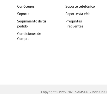
Conócenos
Soporte telefónico
Soporte
Soporte vía eMail
Seguimiento de tu
Preguntas
pedido
Frecuentes
Condiciones de
Compra
Copyright© 1995-2025 SAMSUNG Todos los D
Este sitio se ve mejor en las últimas versiones de Chrome