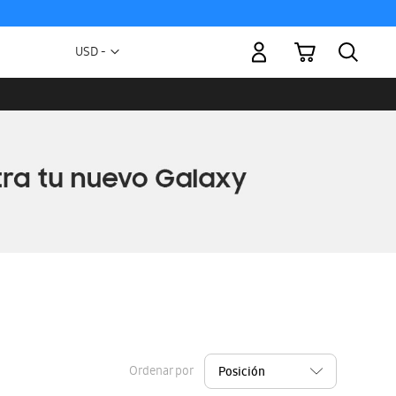
Mi carrito
Moneda
USD -
dólar
estadounidense
Ordenar por