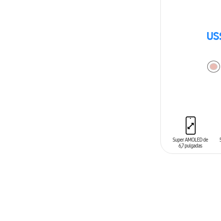
US
AÑADIR AL C