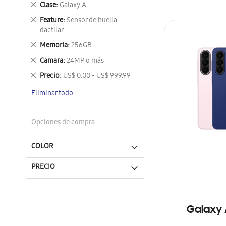
Eliminar
Clase
Galaxy A
este
Eliminar
Feature
Sensor de huella
artículo
este
dactilar
artículo
Eliminar
Memoria
256GB
este
Eliminar
Camara
24MP o más
artículo
este
Eliminar
Precio
US$ 0.00 - US$ 999.99
artículo
este
Eliminar todo
artículo
Opciones de compra
COLOR
PRECIO
Galaxy 