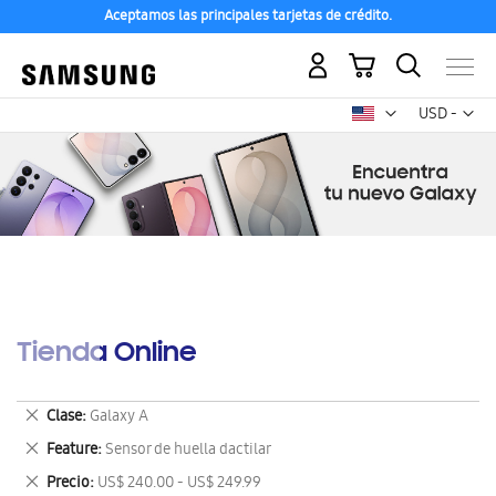
Aceptamos las principales tarjetas de crédito.
Mi carrito
Mon
USD -
dólar
estadounid
Tienda Online
Eliminar
Clase
Galaxy A
este
Eliminar
Feature
Sensor de huella dactilar
artículo
este
Eliminar
Precio
US$ 240.00 - US$ 249.99
artículo