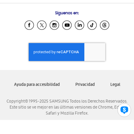
Preguntas Frecuentes
Samsung Costa Rica
Síguenos en:
Samsung Ecuador
Samsung El Salvador
Samsung Guatemala
Samsung Honduras
Samsung Nicaragua
Samsung Panamá
Samsung República Dominicana
Samsung Venezuela
Ayuda para accesibilidad
Privacidad
Legal
Copyright© 1995-2025 SAMSUNG Todos los Derechos Reservados.
Este sitio se ve mejor en las últimas versiones de Chrome, Edge,
Safari y Mozilla Firefox.