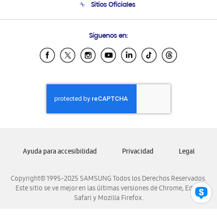
Sitios Oficiales
Condiciones de Compra
Soporte vía eMail
Preguntas Frecuentes
Samsung Costa Rica
Síguenos en:
Samsung Ecuador
Samsung El Salvador
Samsung Guatemala
Samsung Honduras
Samsung Nicaragua
Samsung Panamá
Samsung República Dominicana
Samsung Venezuela
Ayuda para accesibilidad
Privacidad
Legal
Copyright© 1995-2025 SAMSUNG Todos los Derechos Reservados.
Este sitio se ve mejor en las últimas versiones de Chrome, Edge,
Safari y Mozilla Firefox.