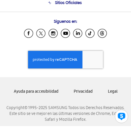
Sitios Oficiales
Condiciones de Compra
Soporte vía eMail
Preguntas Frecuentes
Samsung Costa Rica
Síguenos en:
Samsung Ecuador
Samsung El Salvador
Samsung Guatemala
Samsung Honduras
Samsung Nicaragua
Samsung Panamá
Samsung República Dominicana
Samsung Venezuela
Ayuda para accesibilidad
Privacidad
Legal
Copyright© 1995-2025 SAMSUNG Todos los Derechos Reservados.
Este sitio se ve mejor en las últimas versiones de Chrome, Edge,
Safari y Mozilla Firefox.