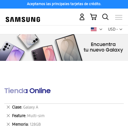
Aceptamos las principales tarjetas de crédito.
Mi carrito
Mon
USD -
dólar
estadounid
Tienda Online
Eliminar
Clase
Galaxy A
este
Eliminar
Feature
Multi-sim
artículo
este
Eliminar
Memoria
128GB
artículo