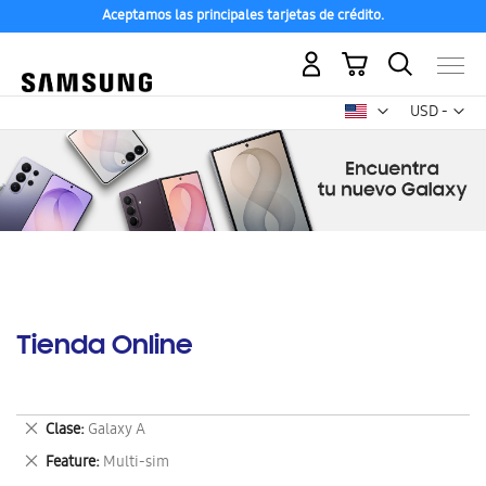
Aceptamos las principales tarjetas de crédito.
Mi carrito
Mon
USD -
dólar
estadounid
Tienda Online
Eliminar
Clase
Galaxy A
este
Eliminar
Feature
Multi-sim
artículo
este