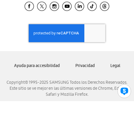
Samsung El Salvador
Samsung Guatemala
Samsung Honduras
Samsung Nicaragua
Samsung Panamá
Samsung República Dominicana
Samsung Venezuela
Ayuda para accesibilidad
Privacidad
Legal
Copyright© 1995-2025 SAMSUNG Todos los Derechos Reservados.
Este sitio se ve mejor en las últimas versiones de Chrome, Edge,
Safari y Mozilla Firefox.