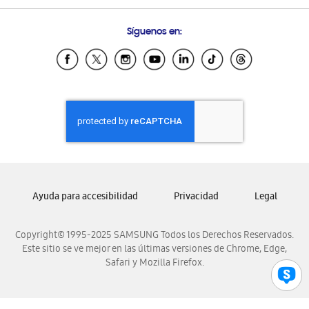
Preguntas Frecuentes
Samsung Costa Rica
Síguenos en:
Samsung Ecuador
Samsung El Salvador
Samsung Guatemala
Samsung Honduras
Samsung Nicaragua
Samsung Panamá
Samsung República Dominicana
Samsung Venezuela
Ayuda para accesibilidad
Privacidad
Legal
Copyright© 1995-2025 SAMSUNG Todos los Derechos Reservados.
Este sitio se ve mejor en las últimas versiones de Chrome, Edge,
Safari y Mozilla Firefox.