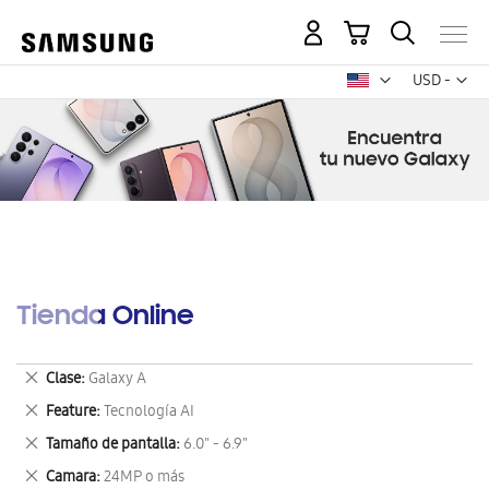
Mi carrito
Mon
USD -
dólar
estadounid
Tienda Online
Eliminar
Clase
Galaxy A
este
Eliminar
Feature
Tecnología AI
artículo
este
Eliminar
Tamaño de pantalla
6.0" - 6.9"
artículo
este
Eliminar
Camara
24MP o más
artículo