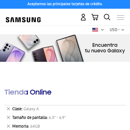
Aceptamos las principales tarjetas de crédito.
Mi carrito
Mon
USD -
dólar
estadounid
Tienda Online
Eliminar
Clase
Galaxy A
este
Eliminar
Tamaño de pantalla
6.0" - 6.9"
artículo
este
Eliminar
Memoria
64GB
artículo