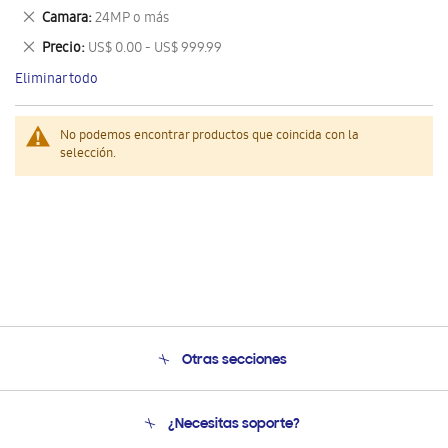
este
Eliminar
Camara
24MP o más
artículo
este
Eliminar
Precio
US$ 0.00 - US$ 999.99
artículo
este
Eliminar todo
artículo
No podemos encontrar productos que coincida con la
selección.
Otras secciones
Conócenos
¿Necesitas soporte?
Soporte