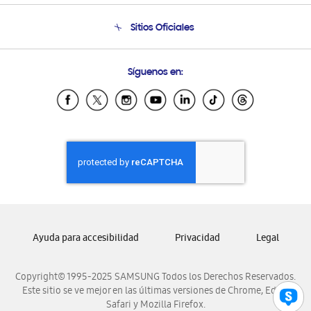
Seguimiento de tu pedido
Soporte telefónico
Sitios Oficiales
Condiciones de Compra
Soporte vía eMail
Preguntas Frecuentes
Samsung Costa Rica
Síguenos en:
Samsung Ecuador
Samsung El Salvador
Samsung Guatemala
Samsung Honduras
Samsung Nicaragua
Samsung Panamá
Samsung República Dominicana
Samsung Venezuela
Ayuda para accesibilidad
Privacidad
Legal
Copyright© 1995-2025 SAMSUNG Todos los Derechos Reservados.
Este sitio se ve mejor en las últimas versiones de Chrome, Edge,
Safari y Mozilla Firefox.