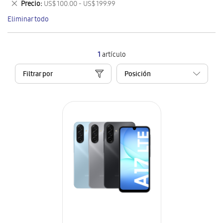
Eliminar
Precio
US$ 100.00 - US$ 199.99
artículo
este
Eliminar todo
artículo
1
artículo
Filtrar por