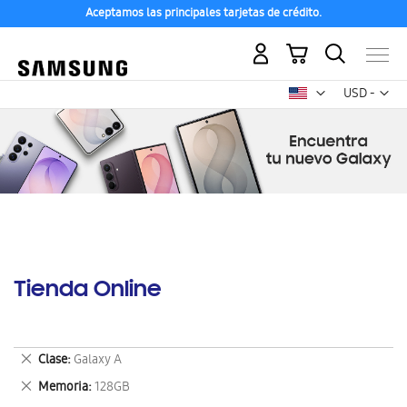
Aceptamos las principales tarjetas de crédito.
Mi carrito
Mon
USD -
dólar
estadounid
Tienda Online
Eliminar
Clase
Galaxy A
este
Eliminar
Memoria
128GB
artículo
este