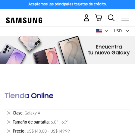
Aceptamos las principales tarjetas de crédito.
Mi carrito
Mon
USD -
dólar
estadounid
Tienda Online
Eliminar
Clase
Galaxy A
este
Eliminar
Tamaño de pantalla
6.0" - 6.9"
artículo
este
Eliminar
Precio
US$ 140.00 - US$ 149.99
artículo