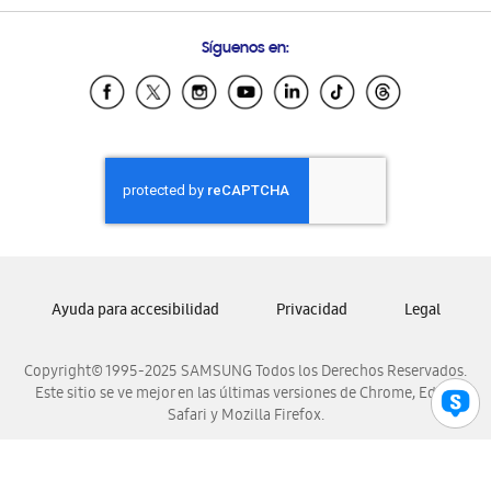
Preguntas Frecuentes
Samsung Costa Rica
Síguenos en:
Samsung Ecuador
Samsung El Salvador
Samsung Guatemala
Samsung Honduras
Samsung Nicaragua
Samsung Panamá
Samsung República Dominicana
Samsung Venezuela
Ayuda para accesibilidad
Privacidad
Legal
Copyright© 1995-2025 SAMSUNG Todos los Derechos Reservados.
Este sitio se ve mejor en las últimas versiones de Chrome, Edge,
Safari y Mozilla Firefox.