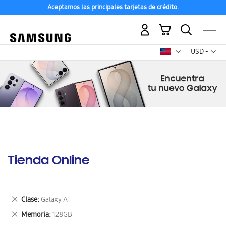
Aceptamos las principales tarjetas de crédito.
Mi carrito
Mon
USD -
dólar
estadounid
Tienda Online
Eliminar
Clase
Galaxy A
este
Eliminar
Memoria
128GB
artículo
este