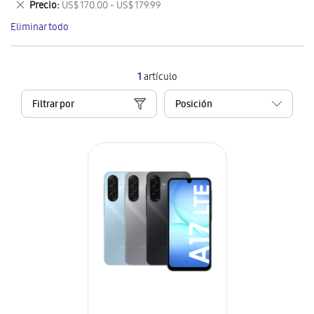
Eliminar
Precio
US$ 170.00 - US$ 179.99
artículo
este
Eliminar todo
artículo
1
artículo
Filtrar por