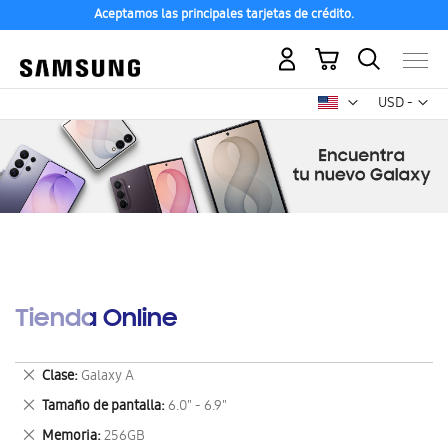
Aceptamos las principales tarjetas de crédito.
Mi carrito
Mon
USD -
dólar
estadounid
Tienda Online
Eliminar
Clase
Galaxy A
este
Eliminar
Tamaño de pantalla
6.0" - 6.9"
artículo
este
Eliminar
Memoria
256GB
artículo