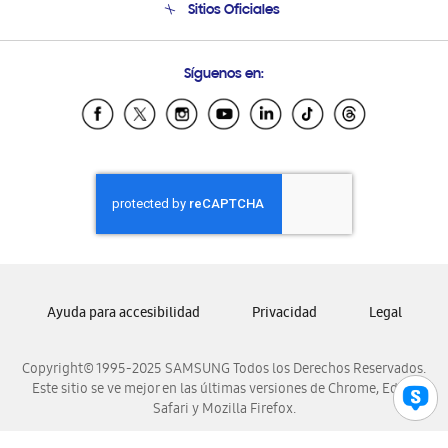
Sitios Oficiales
Condiciones de Compra
Soporte vía eMail
Preguntas Frecuentes
Samsung Costa Rica
Síguenos en:
Samsung Ecuador
Samsung El Salvador
Samsung Guatemala
Samsung Honduras
Samsung Nicaragua
Samsung Panamá
Samsung República Dominicana
Samsung Venezuela
Ayuda para accesibilidad
Privacidad
Legal
Copyright© 1995-2025 SAMSUNG Todos los Derechos Reservados.
Este sitio se ve mejor en las últimas versiones de Chrome, Edge,
Safari y Mozilla Firefox.