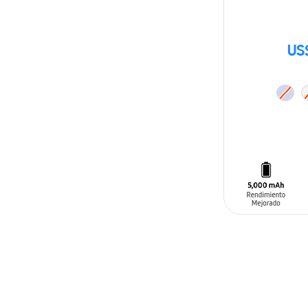
US
AÑADIR AL C