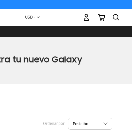
Mi carrito
Moneda
USD -
dólar
estadounidense
Ordenar por