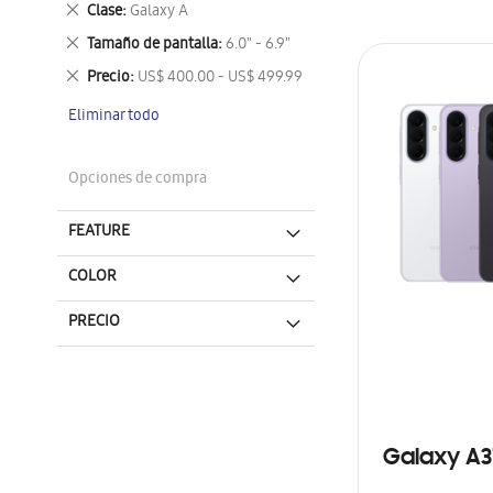
Eliminar
Clase
Galaxy A
este
Eliminar
Tamaño de pantalla
6.0" - 6.9"
artículo
este
Eliminar
Precio
US$ 400.00 - US$ 499.99
artículo
este
Eliminar todo
artículo
Opciones de compra
FEATURE
COLOR
PRECIO
Galaxy A3